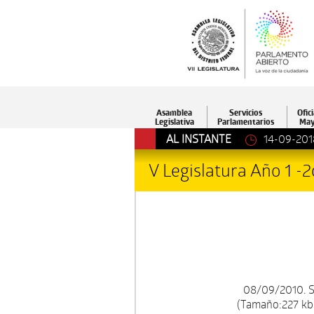
Asamblea
Servicios
Ofici
Legislativa
Parlamentarios
May
AL INSTANTE
14-09-201
V Legislatura Año 1 -
08/09/2010. S
(Tamaño:227 kb.