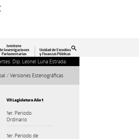
A
A
Instituto
Buscar
de Investigaciones
Unidad de Estudios
Parlamentarias
y Finanzas Públicas
ntes: Dip. Leonel Luna Estrada.
13-09-2018 17:24
Clausu
pal
/
Versiones Estenográficas
VII Legislatura Año 1
1er. Periodo
Ordinario
1er. Periodo de