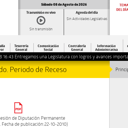
Sábado 08 de Agosto de 2026
TEM
DEL DÍ
Transmisión en vivo
Agenda del día
Sin Actividades Legislativas
Sin transmisión
alía
Tesorería
Comunicación
Contraloría
Información
or
General
Social
General
Administrativa
8 16:43
Entregamos una Legislatura con logros y avances importa
2do. Periodo de Receso
Princi
esión de Diputación Permanente
 Fecha de publicación:22-10-2010)