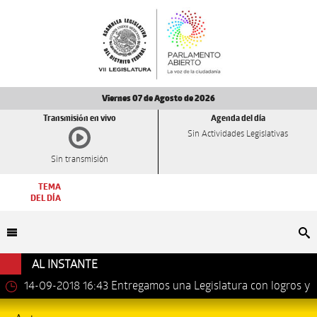
Viernes 07 de Agosto de 2026
Transmisión en vivo
Agenda del día
Sin Actividades Legislativas
Sin transmisión
TEMA
DEL DÍA
Bu
AL INSTANTE
14-09-2018 16:43
Entregamos una Legislatura con logros y
avances importantes: Dip. Leonel Luna Estrada.