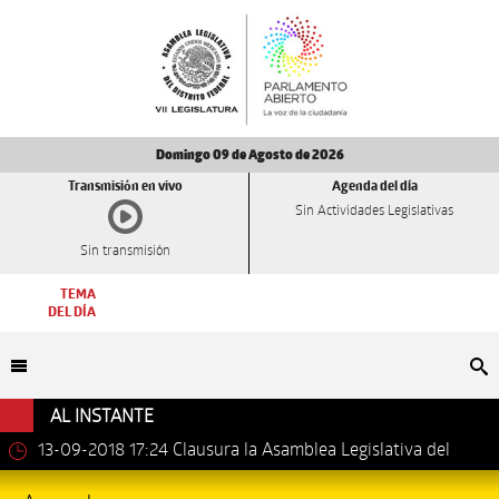
Domingo 09 de Agosto de 2026
Transmisión en vivo
Agenda del día
Sin Actividades Legislativas
Sin transmisión
TEMA
DEL DÍA
Bu
AL INSTANTE
13-09-2018 17:24
Clausura la Asamblea Legislativa del
Distrito Federal los trabajos de la VII Legislatura.