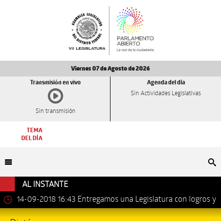
Viernes 07 de Agosto de 2026
Transmisión en vivo
Agenda del día
Sin Actividades Legislativas
Sin transmisión
TEMA
DEL DÍA
Bu
AL INSTANTE
14-09-2018 16:43
Entregamos una Legislatura con logros y
avances importantes: Dip. Leonel Luna Estrada.