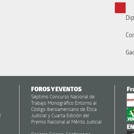
Dip
Co
Gac
FOROS Y EVENTOS
Fr
Séptimo Concurso Nacional de
Trabajo Monográfico Entorno al
Código Iberoamericano de Ética
R
Judicial y Cuarta Edición del
Premio Nacional al Mérito Judicial
E