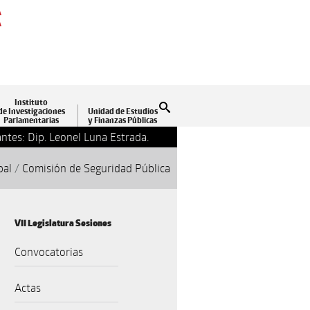
A
A
Instituto
Buscar
de Investigaciones
Unidad de Estudios
Parlamentarias
y Finanzas Públicas
ntes: Dip. Leonel Luna Estrada.
13-09-2018 17:24
Clausu
pal
/
Comisión de Seguridad Pública
VII Legislatura Sesiones
Convocatorias
Actas