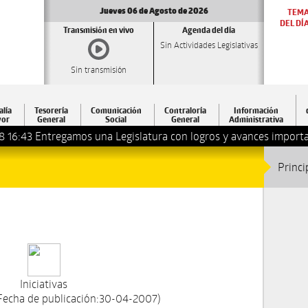
Jueves 06 de Agosto de 2026
TEM
DEL DÍ
Transmisión en vivo
Agenda del día
Sin Actividades Legislativas
Sin transmisión
alía
Tesorería
Comunicación
Contraloría
Información
or
General
Social
General
Administrativa
8 16:43
Entregamos una Legislatura con logros y avances importa
Princi
Iniciativas
Fecha de publicación:30-04-2007)