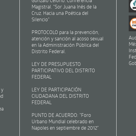
Gonzalo Celorio. Conferencia
Magistral. "Sor Juana Inés de la
Cruz. Hacia una Poética del
Silencio"
PROTOCOLO para la prevención,
Aud
atención y sanción al acoso sexual
Mé
en la Administración Pública del
Ins
Distrito Federal.
Fed
Gob
LEY DE PRESUPUESTO
PARTICIPATIVO DEL DISTRITO
FEDERAL
 y
LEY DE PARTICIPACIÓN
ad
CIUDADANA DEL DISTRITO
FEDERAL
ea
PUNTO DE ACUERDO: "Foro
Urbano Mundial celebrado en
Napoles en septiembre de 2012"