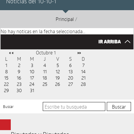
Noticias del 10-10-1
Principal
/
No hay noticas en la fecha seleccionada...
IR ARRIBA
Octubre 1
« «
»»
L
M
M
J
V
S
D
1
2
3
4
5
6
7
8
9
10
11
12
13
14
15
16
17
18
19
20
21
22
23
24
25
26
27
28
29
30
31
Buscar