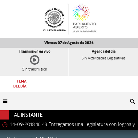
Viernes 07 de Agosto de 2026
Transmisión en vivo
Agenda del día
Sin Actividades Legislativas
Sin transmisión
TEMA
DEL DÍA
Bu
AL INSTANTE
14-09-2018 16:43
Entregamos una Legislatura con logros y
avances importantes: Dip. Leonel Luna Estrada.