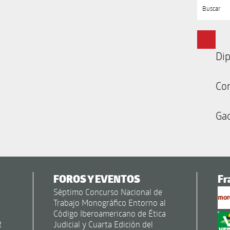
Buscar
Dip
Co
Gac
FOROS Y EVENTOS
Fr
Séptimo Concurso Nacional de
Trabajo Monográfico Entorno al
Código Iberoamericano de Ética
R
Judicial y Cuarta Edición del