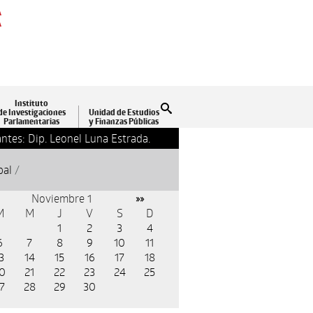
A
A
Instituto
Buscar
de Investigaciones
Unidad de Estudios
Parlamentarias
y Finanzas Públicas
ntes: Dip. Leonel Luna Estrada.
13-09-2018 17:24
Clausu
pal
/
Noviembre 1
»»
M
M
J
V
S
D
1
2
3
4
6
7
8
9
10
11
3
14
15
16
17
18
0
21
22
23
24
25
7
28
29
30