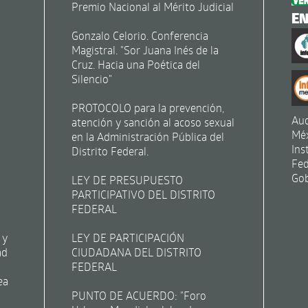
Premio Nacional al Mérito Judicial
E
Gonzalo Celorio. Conferencia
Magistral. "Sor Juana Inés de la
Cruz. Hacia una Poética del
Silencio"
PROTOCOLO para la prevención,
Aud
atención y sanción al acoso sexual
Mé
en la Administración Pública del
Ins
Distrito Federal.
Fed
Gob
LEY DE PRESUPUESTO
PARTICIPATIVO DEL DISTRITO
FEDERAL
 y
LEY DE PARTICIPACIÓN
ad
CIUDADANA DEL DISTRITO
FEDERAL
ea
PUNTO DE ACUERDO: "Foro