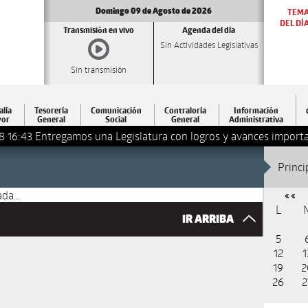
Domingo 09 de Agosto de 2026
TEM
DEL DÍ
Transmisión en vivo
Agenda del día
Sin Actividades Legislativas
Sin transmisión
alía
Tesorería
Comunicación
Contraloría
Información
or
General
Social
General
Administrativa
8 16:43
Entregamos una Legislatura con logros y avances importa
Princi
da...
« «
L
IR ARRIBA
5
12
1
19
2
26
2