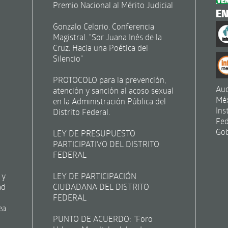
Premio Nacional al Mérito Judicial
E
Gonzalo Celorio. Conferencia
Magistral. "Sor Juana Inés de la
Cruz. Hacia una Poética del
Silencio"
PROTOCOLO para la prevención,
Aud
atención y sanción al acoso sexual
Mé
en la Administración Pública del
Ins
Distrito Federal.
Fed
Gob
LEY DE PRESUPUESTO
PARTICIPATIVO DEL DISTRITO
FEDERAL
 y
LEY DE PARTICIPACIÓN
ad
CIUDADANA DEL DISTRITO
FEDERAL
ea
PUNTO DE ACUERDO: "Foro