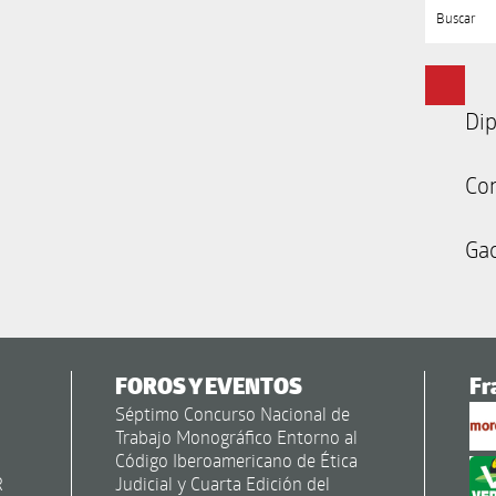
Buscar
Dip
Co
Gac
FOROS Y EVENTOS
Fr
Séptimo Concurso Nacional de
Trabajo Monográfico Entorno al
Código Iberoamericano de Ética
R
Judicial y Cuarta Edición del