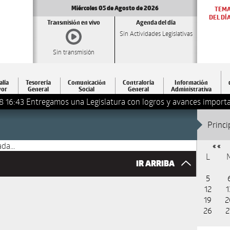
Miércoles 05 de Agosto de 2026
TEM
DEL DÍ
Transmisión en vivo
Agenda del día
Sin Actividades Legislativas
Sin transmisión
alía
Tesorería
Comunicación
Contraloría
Información
or
General
Social
General
Administrativa
8 16:43
Entregamos una Legislatura con logros y avances importa
Princi
da...
« «
L
IR ARRIBA
5
12
1
19
2
26
2