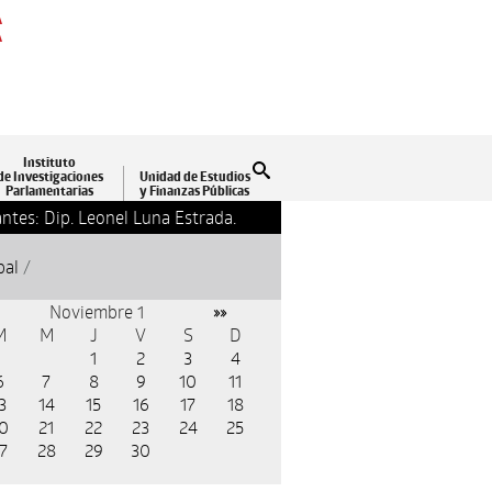
A
A
Instituto
Buscar
de Investigaciones
Unidad de Estudios
Parlamentarias
y Finanzas Públicas
ntes: Dip. Leonel Luna Estrada.
13-09-2018 17:24
Clausu
pal
/
Noviembre 1
»»
M
M
J
V
S
D
1
2
3
4
6
7
8
9
10
11
3
14
15
16
17
18
0
21
22
23
24
25
7
28
29
30