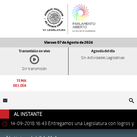
Viernes 07 de Agosto de 2026
Transmisión en vivo
Agenda del día
Sin Actividades Legislativas
Sin transmisión
TEMA
DEL DÍA
Bu
AL INSTANTE
14-09-2018 16:43
Entregamos una Legislatura con logros y
avances importantes: Dip. Leonel Luna Estrada.