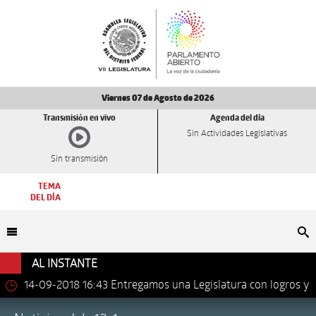
Viernes 07 de Agosto de 2026
Transmisión en vivo
Agenda del día
Sin Actividades Legislativas
Sin transmisión
TEMA
DEL DÍA
Bu
AL INSTANTE
14-09-2018 16:43
Entregamos una Legislatura con logros y
avances importantes: Dip. Leonel Luna Estrada.