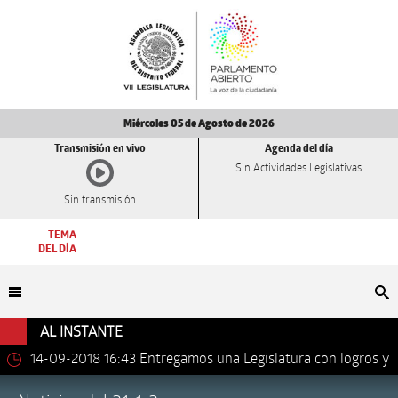
Miércoles 05 de Agosto de 2026
Transmisión en vivo
Agenda del día
Sin Actividades Legislativas
Sin transmisión
TEMA
DEL DÍA
Bu
AL INSTANTE
14-09-2018 16:43
Entregamos una Legislatura con logros y
avances importantes: Dip. Leonel Luna Estrada.