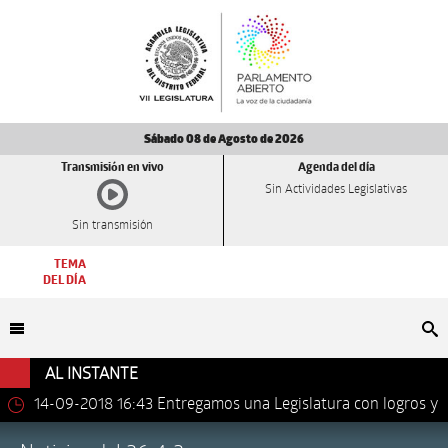
Sábado 08 de Agosto de 2026
Transmisión en vivo
Agenda del día
Sin Actividades Legislativas
Sin transmisión
TEMA
DEL DÍA
Bu
AL INSTANTE
14-09-2018 16:43
Entregamos una Legislatura con logros y
avances importantes: Dip. Leonel Luna Estrada.