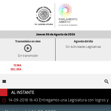
Jueves 06 de Agosto de 2026
Transmisión en vivo
Agenda del día
Sin Actividades Legislativas
Sin transmisión
TEMA
DEL DÍA
Bu
AL INSTANTE
14-09-2018 16:43
Entregamos una Legislatura con logros y
avances importantes: Dip. Leonel Luna Estrada.