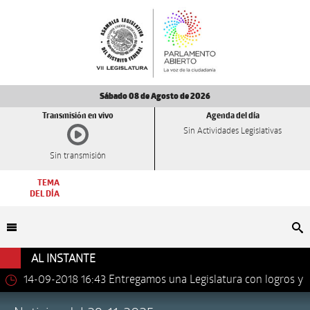
Sábado 08 de Agosto de 2026
Transmisión en vivo
Agenda del día
Sin Actividades Legislativas
Sin transmisión
TEMA
DEL DÍA
Bu
AL INSTANTE
14-09-2018 16:43
Entregamos una Legislatura con logros y
avances importantes: Dip. Leonel Luna Estrada.