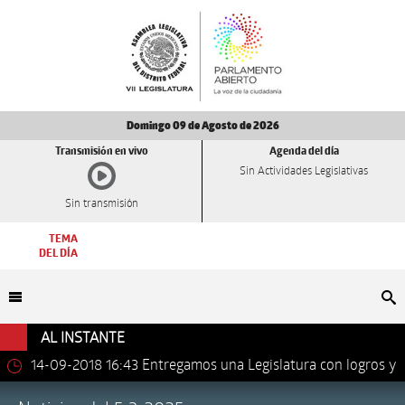
Domingo 09 de Agosto de 2026
Transmisión en vivo
Agenda del día
Sin Actividades Legislativas
Sin transmisión
TEMA
DEL DÍA
Bu
AL INSTANTE
14-09-2018 16:43
Entregamos una Legislatura con logros y
avances importantes: Dip. Leonel Luna Estrada.