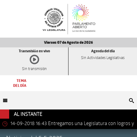
Viernes 07 de Agosto de 2026
Transmisión en vivo
Agenda del día
Sin Actividades Legislativas
Sin transmisión
TEMA
DEL DÍA
Bu
AL INSTANTE
14-09-2018 16:43
Entregamos una Legislatura con logros y
avances importantes: Dip. Leonel Luna Estrada.