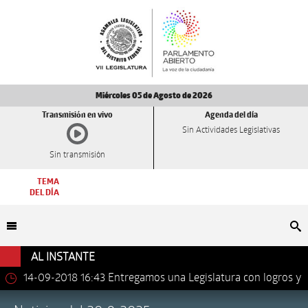
Miércoles 05 de Agosto de 2026
Transmisión en vivo
Agenda del día
Sin Actividades Legislativas
Sin transmisión
TEMA
DEL DÍA
Bu
AL INSTANTE
14-09-2018 16:43
Entregamos una Legislatura con logros y
avances importantes: Dip. Leonel Luna Estrada.