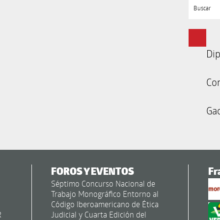
Buscar
Dip
Co
Gac
FOROS Y EVENTOS
Fr
Séptimo Concurso Nacional de
Trabajo Monográfico Entorno al
Código Iberoamericano de Ética
R
Judicial y Cuarta Edición del