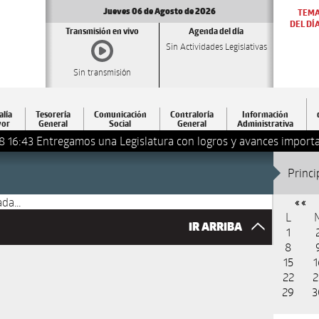
Jueves 06 de Agosto de 2026
TEM
DEL DÍ
Transmisión en vivo
Agenda del día
Sin Actividades Legislativas
Sin transmisión
alía
Tesorería
Comunicación
Contraloría
Información
or
General
Social
General
Administrativa
8 16:43
Entregamos una Legislatura con logros y avances importa
Princi
da...
« «
L
IR ARRIBA
1
8
15
1
22
2
29
3