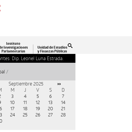
A
A
Instituto
Buscar
de Investigaciones
Unidad de Estudios
Parlamentarias
y Finanzas Públicas
ntes: Dip. Leonel Luna Estrada.
13-09-2018 17:24
Clausu
pal
/
Septiembre 2025
»»
M
M
J
V
S
D
2
3
4
5
6
7
9
10
11
12
13
14
6
17
18
19
20
21
3
24
25
26
27
28
0