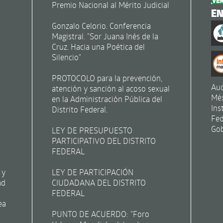
Premio Nacional al Mérito Judicial
E
Gonzalo Celorio. Conferencia
Magistral. "Sor Juana Inés de la
Cruz. Hacia una Poética del
Silencio"
PROTOCOLO para la prevención,
Aud
atención y sanción al acoso sexual
Mé
en la Administración Pública del
Ins
Distrito Federal.
Fed
Gob
LEY DE PRESUPUESTO
PARTICIPATIVO DEL DISTRITO
FEDERAL
 y
LEY DE PARTICIPACIÓN
ad
CIUDADANA DEL DISTRITO
FEDERAL
ea
PUNTO DE ACUERDO: "Foro