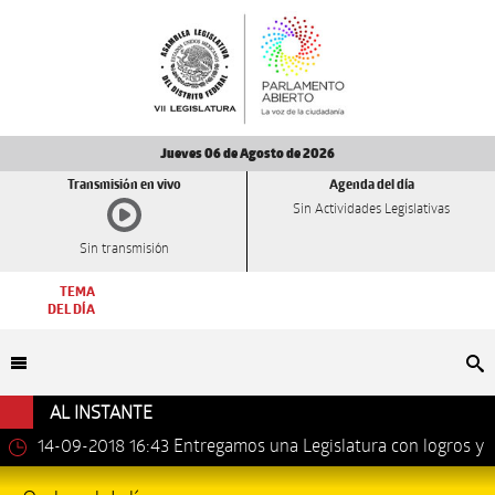
Jueves 06 de Agosto de 2026
Transmisión en vivo
Agenda del día
Sin Actividades Legislativas
Sin transmisión
TEMA
DEL DÍA
Bu
AL INSTANTE
14-09-2018 16:43
Entregamos una Legislatura con logros y
avances importantes: Dip. Leonel Luna Estrada.