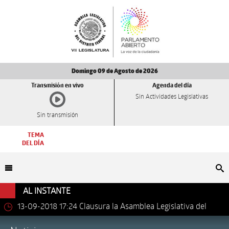
Domingo 09 de Agosto de 2026
Transmisión en vivo
Agenda del día
Sin Actividades Legislativas
Sin transmisión
TEMA
DEL DÍA
Bu
AL INSTANTE
13-09-2018 17:24
Clausura la Asamblea Legislativa del
Distrito Federal los trabajos de la VII Legislatura.