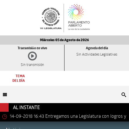
Miércoles 05 de Agosto de 2026
Transmisión en vivo
Agenda del día
Sin Actividades Legislativas
Sin transmisión
TEMA
DEL DÍA
Bu
AL INSTANTE
14-09-2018 16:43
Entregamos una Legislatura con logros y
avances importantes: Dip. Leonel Luna Estrada.