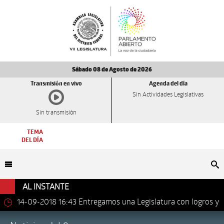
Sábado 08 de Agosto de 2026
Transmisión en vivo
Agenda del día
Sin Actividades Legislativas
Sin transmisión
TEMA
DEL DÍA
Bu
AL INSTANTE
14-09-2018 16:43
Entregamos una Legislatura con logros y
avances importantes: Dip. Leonel Luna Estrada.