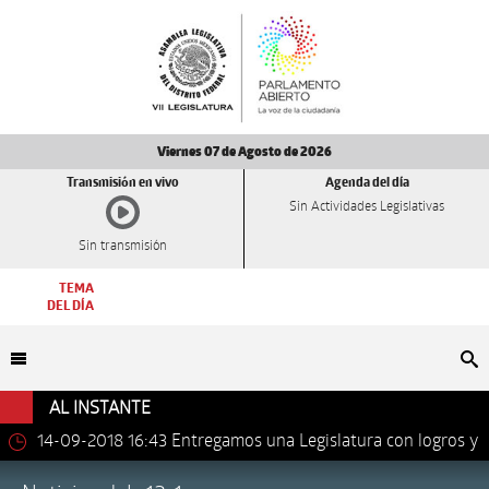
Viernes 07 de Agosto de 2026
Transmisión en vivo
Agenda del día
Sin Actividades Legislativas
Sin transmisión
TEMA
DEL DÍA
Bu
AL INSTANTE
14-09-2018 16:43
Entregamos una Legislatura con logros y
avances importantes: Dip. Leonel Luna Estrada.