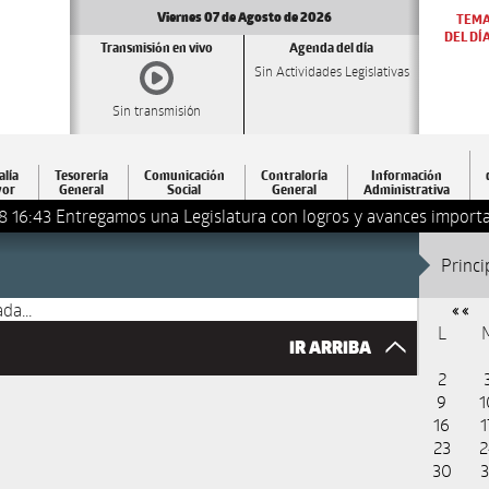
Viernes 07 de Agosto de 2026
TEM
DEL DÍ
Transmisión en vivo
Agenda del día
Sin Actividades Legislativas
Sin transmisión
alía
Tesorería
Comunicación
Contraloría
Información
or
General
Social
General
Administrativa
8 16:43
Entregamos una Legislatura con logros y avances importa
Princi
da...
« «
L
IR ARRIBA
2
9
1
16
1
23
2
30
3