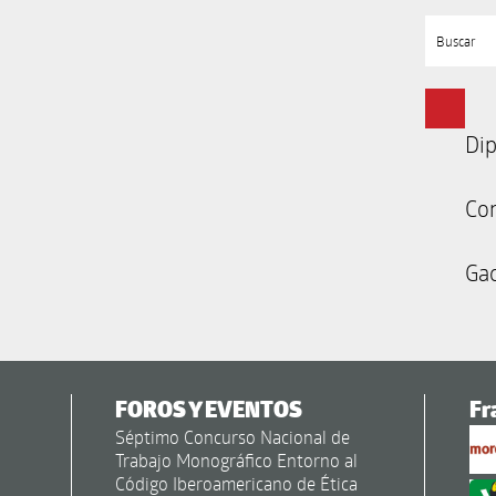
Buscar
Dip
Co
Gac
FOROS Y EVENTOS
Fr
Séptimo Concurso Nacional de
Trabajo Monográfico Entorno al
Código Iberoamericano de Ética