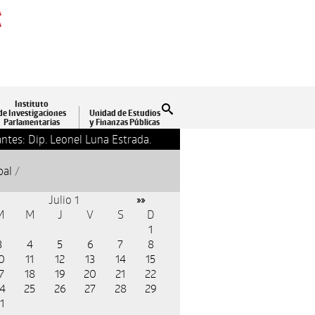
A
A
Instituto
Buscar
de Investigaciones
Unidad de Estudios
Parlamentarias
y Finanzas Públicas
ntes: Dip. Leonel Luna Estrada.
13-09-2018 17:24
Clausu
pal
/
Julio 1
»»
M
M
J
V
S
D
1
3
4
5
6
7
8
0
11
12
13
14
15
7
18
19
20
21
22
4
25
26
27
28
29
1