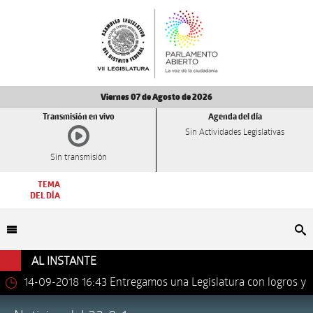
Viernes 07 de Agosto de 2026
Transmisión en vivo
Agenda del día
Sin Actividades Legislativas
Sin transmisión
TEMA
DEL DÍA
Bu
AL INSTANTE
14-09-2018 16:43
Entregamos una Legislatura con logros y
avances importantes: Dip. Leonel Luna Estrada.