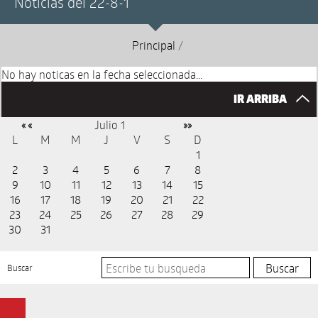
Noticias del 22-8-1
Principal
/
No hay noticas en la fecha seleccionada...
IR ARRIBA
Julio 1
« «
»»
L
M
M
J
V
S
D
1
2
3
4
5
6
7
8
9
10
11
12
13
14
15
16
17
18
19
20
21
22
23
24
25
26
27
28
29
30
31
Buscar