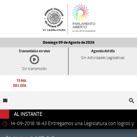
Domingo 09 de Agosto de 2026
Transmisión en vivo
Agenda del día
Sin Actividades Legislativas
Sin transmisión
TEMA
DEL DÍA
Bu
AL INSTANTE
14-09-2018 16:43
Entregamos una Legislatura con logros y
avances importantes: Dip. Leonel Luna Estrada.