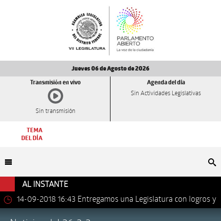
Jueves 06 de Agosto de 2026
Transmisión en vivo
Agenda del día
Sin Actividades Legislativas
Sin transmisión
TEMA
DEL DÍA
Bu
AL INSTANTE
14-09-2018 16:43
Entregamos una Legislatura con logros y
avances importantes: Dip. Leonel Luna Estrada.