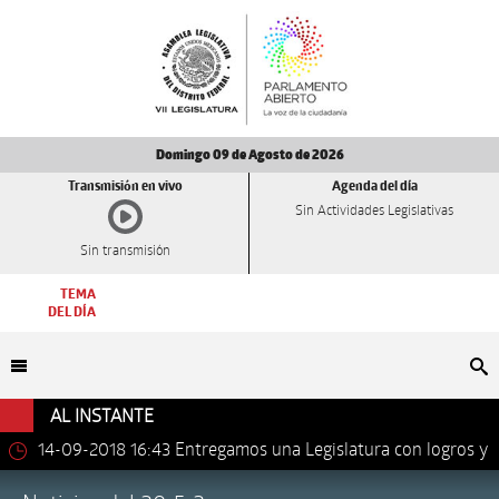
Domingo 09 de Agosto de 2026
Transmisión en vivo
Agenda del día
Sin Actividades Legislativas
Sin transmisión
TEMA
DEL DÍA
Bu
AL INSTANTE
14-09-2018 16:43
Entregamos una Legislatura con logros y
avances importantes: Dip. Leonel Luna Estrada.