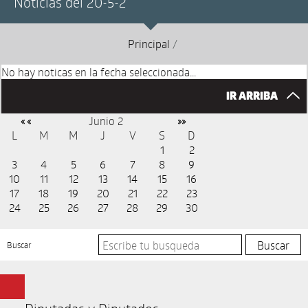
Noticias del 20-5-2
Principal
/
No hay noticas en la fecha seleccionada...
IR ARRIBA
Junio 2
« «
»»
L
M
M
J
V
S
D
1
2
3
4
5
6
7
8
9
10
11
12
13
14
15
16
17
18
19
20
21
22
23
24
25
26
27
28
29
30
Buscar