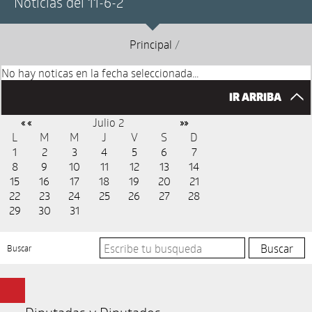
Noticias del 11-6-2
Principal
/
No hay noticas en la fecha seleccionada...
IR ARRIBA
Julio 2
« «
»»
L
M
M
J
V
S
D
1
2
3
4
5
6
7
8
9
10
11
12
13
14
15
16
17
18
19
20
21
22
23
24
25
26
27
28
29
30
31
Buscar