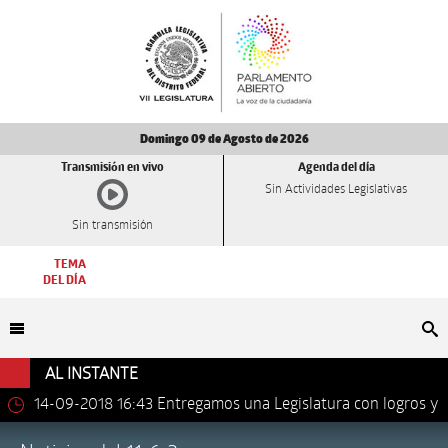
Domingo 09 de Agosto de 2026
Transmisión en vivo
Agenda del día
Sin Actividades Legislativas
Sin transmisión
TEMA
DEL DÍA
Bu
AL INSTANTE
14-09-2018 16:43
Entregamos una Legislatura con logros y
avances importantes: Dip. Leonel Luna Estrada.