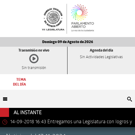
Domingo 09 de Agosto de 2026
Transmisión en vivo
Agenda del día
Sin Actividades Legislativas
Sin transmisión
TEMA
DEL DÍA
Bu
AL INSTANTE
14-09-2018 16:43
Entregamos una Legislatura con logros y
avances importantes: Dip. Leonel Luna Estrada.