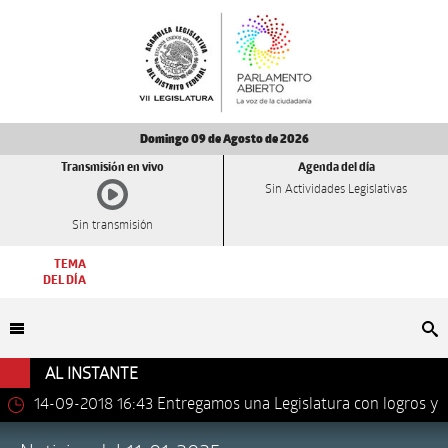
Domingo 09 de Agosto de 2026
Transmisión en vivo
Agenda del día
Sin Actividades Legislativas
Sin transmisión
TEMA
DEL DÍA
Bu
AL INSTANTE
14-09-2018 16:43
Entregamos una Legislatura con logros y
avances importantes: Dip. Leonel Luna Estrada.