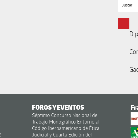
Buscar
Dip
Co
Gac
FOROS Y EVENTOS
Fr
Séptimo Concurso Nacional de
Trabajo Monográfico Entorno al
Código Iberoamericano de Ética
R
Judicial y Cuarta Edición del