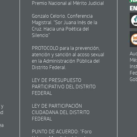
Premio Nacional al Mérito Judicial
E
Gonzalo Celorio. Conferencia
Magistral. "Sor Juana Inés de la
Cruz. Hacia una Poética del
Silencio"
PROTOCOLO para la prevención,
Aud
atención y sanción al acoso sexual
Mé
en la Administración Pública del
Ins
Distrito Federal.
Fed
Gob
LEY DE PRESUPUESTO
PARTICIPATIVO DEL DISTRITO
FEDERAL
 y
LEY DE PARTICIPACIÓN
ad
CIUDADANA DEL DISTRITO
FEDERAL
ea
PUNTO DE ACUERDO: "Foro