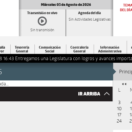
Miércoles 05 de Agosto de 2026
TEM
DEL DÍ
Transmisión en vivo
Agenda del día
Sin Actividades Legislativas
Sin transmisión
alía
Tesorería
Comunicación
Contraloría
Información
or
General
Social
General
Administrativa
8 16:43
Entregamos una Legislatura con logros y avances importa
5
Princi
da...
« «
L
IR ARRIBA
3
10
1
17
1
24
2