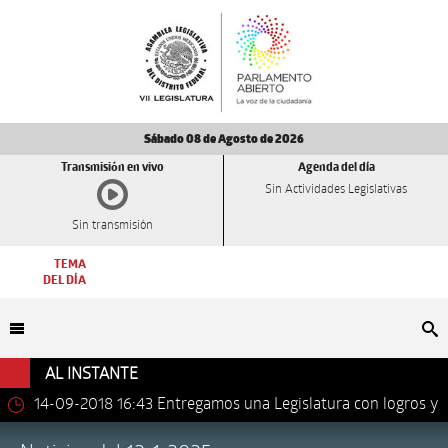
Sábado 08 de Agosto de 2026
Transmisión en vivo
Agenda del día
Sin Actividades Legislativas
Sin transmisión
TEMA
DEL DÍA
Bu
AL INSTANTE
14-09-2018 16:43
Entregamos una Legislatura con logros y
avances importantes: Dip. Leonel Luna Estrada.