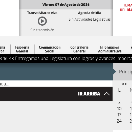
Viernes 07 de Agosto de 2026
TEM
DEL DÍ
Transmisión en vivo
Agenda del día
Sin Actividades Legislativas
Sin transmisión
alía
Tesorería
Comunicación
Contraloría
Información
or
General
Social
General
Administrativa
8 16:43
Entregamos una Legislatura con logros y avances importa
Princi
da...
« «
L
IR ARRIBA
3
10
1
17
1
24
2