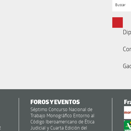
Buscar
Dip
Co
Gac
FOROS Y EVENTOS
Fr
Séptimo Concurso Nacional de
Trabajo Monográfico Entorno al
Código Iberoamericano de Ética
R
Judicial y Cuarta Edición del