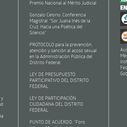
Premio Nacional al Mérito Judicial
E
Gonzalo Celorio. Conferencia
Magistral. "Sor Juana Inés de la
Cruz. Hacia una Poética del
Silencio"
PROTOCOLO para la prevención,
Aud
atención y sanción al acoso sexual
Mé
en la Administración Pública del
Ins
Distrito Federal.
Fed
Gob
LEY DE PRESUPUESTO
PARTICIPATIVO DEL DISTRITO
FEDERAL
 y
LEY DE PARTICIPACIÓN
ad
CIUDADANA DEL DISTRITO
FEDERAL
ea
PUNTO DE ACUERDO: "Foro