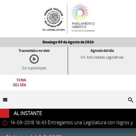
Domingo 09 de Agosto de 2026
Transmisión en vivo
Agenda del día
Sin Actividades Legislativas
Sin transmisión
TEMA
DEL DÍA
Bu
AL INSTANTE
14-09-2018 16:43
Entregamos una Legislatura con logros y
avances importantes: Dip. Leonel Luna Estrada.