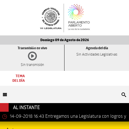
Domingo 09 de Agosto de 2026
Transmisión en vivo
Agenda del día
Sin Actividades Legislativas
Sin transmisión
TEMA
DEL DÍA
Bu
AL INSTANTE
14-09-2018 16:43
Entregamos una Legislatura con logros y
avances importantes: Dip. Leonel Luna Estrada.