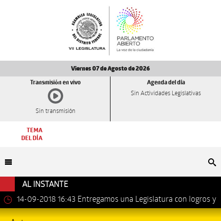
Viernes 07 de Agosto de 2026
Transmisión en vivo
Agenda del día
Sin Actividades Legislativas
Sin transmisión
TEMA
DEL DÍA
Bu
AL INSTANTE
14-09-2018 16:43
Entregamos una Legislatura con logros y
avances importantes: Dip. Leonel Luna Estrada.