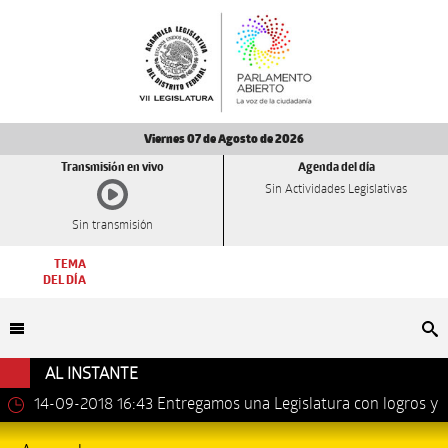
Viernes 07 de Agosto de 2026
Transmisión en vivo
Agenda del día
Sin Actividades Legislativas
Sin transmisión
TEMA
DEL DÍA
Bu
AL INSTANTE
14-09-2018 16:43
Entregamos una Legislatura con logros y
avances importantes: Dip. Leonel Luna Estrada.