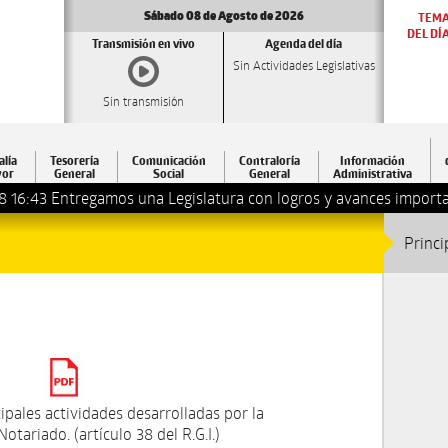
Sábado 08 de Agosto de 2026
TEM
DEL DÍ
Transmisión en vivo
Agenda del día
Sin Actividades Legislativas
Sin transmisión
alía
Tesorería
Comunicación
Contraloría
Información
or
General
Social
General
Administrativa
8 16:43
Entregamos una Legislatura con logros y avances importa
Princi
ipales actividades desarrolladas por la
otariado. (artículo 38 del R.G.I.)