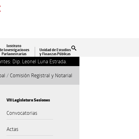
A
A
Instituto
Buscar
de Investigaciones
Unidad de Estudios
Parlamentarias
y Finanzas Públicas
ntes: Dip. Leonel Luna Estrada.
13-09-2018 17:24
Clausu
pal
/
Comisión Registral y Notarial
VII Legislatura Sesiones
Convocatorias
Actas