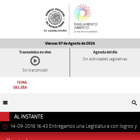
Viernes 07 de Agosto de 2026
Transmisión en vivo
Agenda del día
Sin Actividades Legislativas
Sin transmisión
TEMA
DEL DÍA
Bu
AL INSTANTE
14-09-2018 16:43
Entregamos una Legislatura con logros y
avances importantes: Dip. Leonel Luna Estrada.