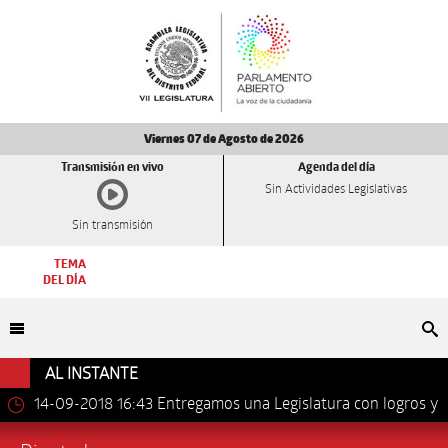
Viernes 07 de Agosto de 2026
Transmisión en vivo
Agenda del día
Sin Actividades Legislativas
Sin transmisión
TEMA
DEL DÍA
Bu
AL INSTANTE
14-09-2018 16:43
Entregamos una Legislatura con logros y
avances importantes: Dip. Leonel Luna Estrada.