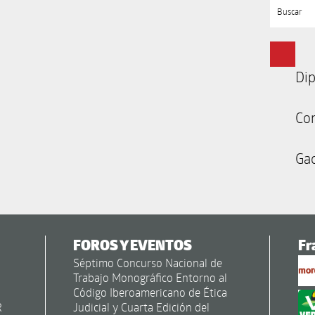
Buscar
Dip
Co
Gac
FOROS Y EVENTOS
Fr
Séptimo Concurso Nacional de
Trabajo Monográfico Entorno al
Código Iberoamericano de Ética
R
Judicial y Cuarta Edición del