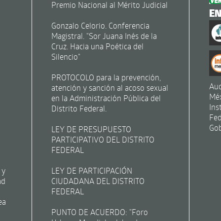
Premio Nacional al Mérito Judicial
E
Gonzalo Celorio. Conferencia
Magistral. "Sor Juana Inés de la
Cruz. Hacia una Poética del
Silencio"
PROTOCOLO para la prevención,
Aud
atención y sanción al acoso sexual
Mé
en la Administración Pública del
Ins
Distrito Federal.
Fed
Gob
LEY DE PRESUPUESTO
PARTICIPATIVO DEL DISTRITO
FEDERAL
 y
LEY DE PARTICIPACIÓN
ad
CIUDADANA DEL DISTRITO
FEDERAL
ea
PUNTO DE ACUERDO: "Foro