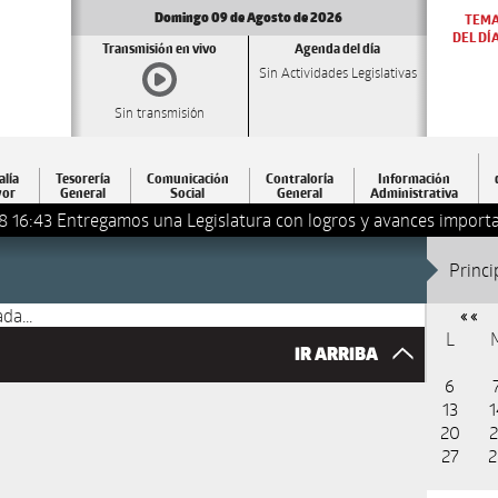
Domingo 09 de Agosto de 2026
TEM
DEL DÍ
Transmisión en vivo
Agenda del día
Sin Actividades Legislativas
Sin transmisión
alía
Tesorería
Comunicación
Contraloría
Información
or
General
Social
General
Administrativa
8 16:43
Entregamos una Legislatura con logros y avances importa
Princi
da...
« «
L
IR ARRIBA
6
13
1
20
2
27
2