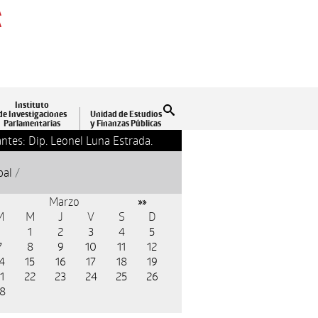
A
A
Instituto
Buscar
de Investigaciones
Unidad de Estudios
Parlamentarias
y Finanzas Públicas
ntes: Dip. Leonel Luna Estrada.
13-09-2018 17:24
Clausu
pal
/
Marzo
»»
M
M
J
V
S
D
1
2
3
4
5
7
8
9
10
11
12
4
15
16
17
18
19
1
22
23
24
25
26
8