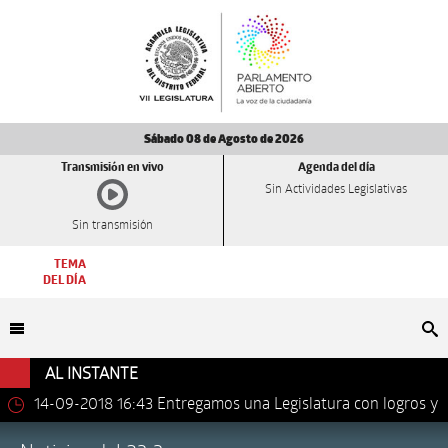
Sábado 08 de Agosto de 2026
Transmisión en vivo
Agenda del día
Sin Actividades Legislativas
Sin transmisión
TEMA
DEL DÍA
Bu
AL INSTANTE
14-09-2018 16:43
Entregamos una Legislatura con logros y
avances importantes: Dip. Leonel Luna Estrada.