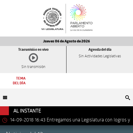
Jueves 06 de Agosto de 2026
Transmisión en vivo
Agenda del día
Sin Actividades Legislativas
Sin transmisión
TEMA
DEL DÍA
Bu
AL INSTANTE
14-09-2018 16:43
Entregamos una Legislatura con logros y
avances importantes: Dip. Leonel Luna Estrada.