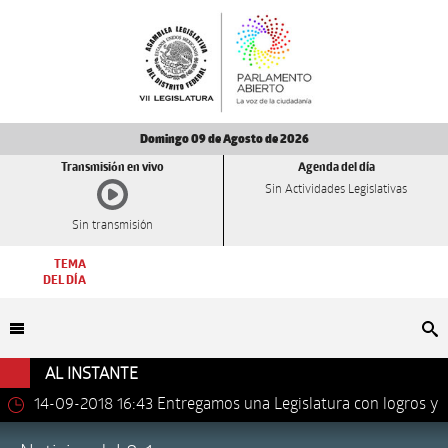
Domingo 09 de Agosto de 2026
Transmisión en vivo
Agenda del día
Sin Actividades Legislativas
Sin transmisión
TEMA
DEL DÍA
Bu
AL INSTANTE
14-09-2018 16:43
Entregamos una Legislatura con logros y
avances importantes: Dip. Leonel Luna Estrada.