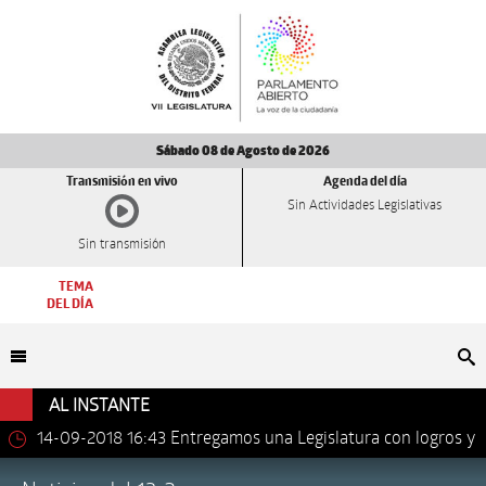
Sábado 08 de Agosto de 2026
Transmisión en vivo
Agenda del día
Sin Actividades Legislativas
Sin transmisión
TEMA
DEL DÍA
Bu
AL INSTANTE
14-09-2018 16:43
Entregamos una Legislatura con logros y
avances importantes: Dip. Leonel Luna Estrada.