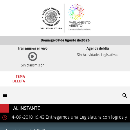
Domingo 09 de Agosto de 2026
Transmisión en vivo
Agenda del día
Sin Actividades Legislativas
Sin transmisión
TEMA
DEL DÍA
Bu
AL INSTANTE
14-09-2018 16:43
Entregamos una Legislatura con logros y
avances importantes: Dip. Leonel Luna Estrada.