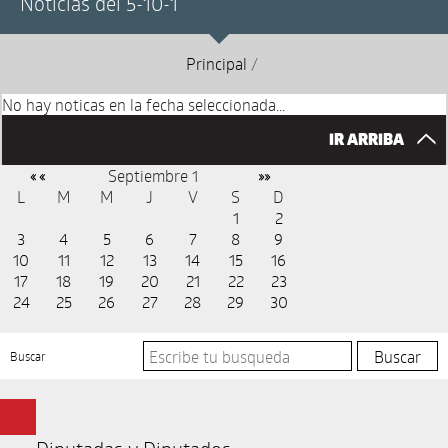
Noticias del 5-10-1
Principal
/
No hay noticas en la fecha seleccionada...
IR ARRIBA
Septiembre 1
« «
»»
L
M
M
J
V
S
D
1
2
3
4
5
6
7
8
9
10
11
12
13
14
15
16
17
18
19
20
21
22
23
24
25
26
27
28
29
30
Buscar