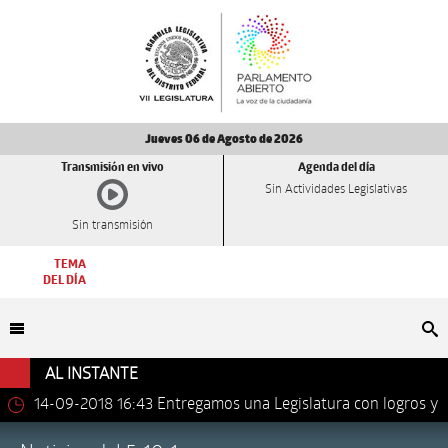
Jueves 06 de Agosto de 2026
Transmisión en vivo
Agenda del día
Sin Actividades Legislativas
Sin transmisión
TEMA
DEL DÍA
Bu
AL INSTANTE
14-09-2018 16:43
Entregamos una Legislatura con logros y
avances importantes: Dip. Leonel Luna Estrada.