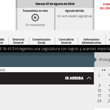
Viernes 07 de Agosto de 2026
TEM
DEL DÍ
Transmisión en vivo
Agenda del día
Sin Actividades Legislativas
Sin transmisión
alía
Tesorería
Comunicación
Contraloría
Información
or
General
Social
General
Administrativa
8 16:43
Entregamos una Legislatura con logros y avances importa
Princi
da...
« «
L
IR ARRIBA
3
10
1
17
1
24
2