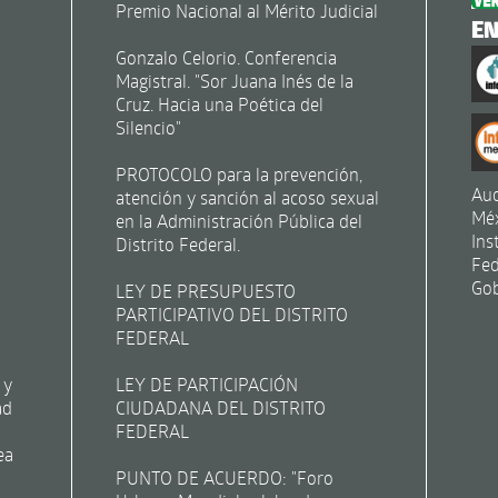
Premio Nacional al Mérito Judicial
E
Gonzalo Celorio. Conferencia
Magistral. "Sor Juana Inés de la
Cruz. Hacia una Poética del
Silencio"
PROTOCOLO para la prevención,
Aud
atención y sanción al acoso sexual
Mé
en la Administración Pública del
Ins
Distrito Federal.
Fed
Gob
LEY DE PRESUPUESTO
PARTICIPATIVO DEL DISTRITO
FEDERAL
 y
LEY DE PARTICIPACIÓN
ad
CIUDADANA DEL DISTRITO
FEDERAL
ea
PUNTO DE ACUERDO: "Foro