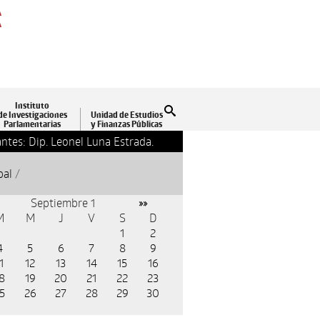
A
A
Instituto
Buscar
de Investigaciones
Unidad de Estudios
Parlamentarias
y Finanzas Públicas
ntes: Dip. Leonel Luna Estrada.
13-09-2018 17:24
Clausu
pal
/
Septiembre 1
»»
M
M
J
V
S
D
1
2
4
5
6
7
8
9
1
12
13
14
15
16
8
19
20
21
22
23
5
26
27
28
29
30