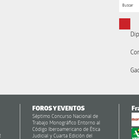
Buscar
Dip
Co
Gac
FOROS Y EVENTOS
Fr
Séptimo Concurso Nacional de
Trabajo Monográfico Entorno al
Código Iberoamericano de Ética
R
Judicial y Cuarta Edición del