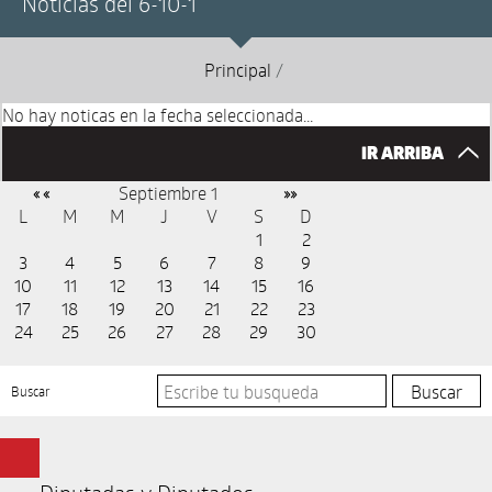
Noticias del 6-10-1
Principal
/
No hay noticas en la fecha seleccionada...
IR ARRIBA
Septiembre 1
« «
»»
L
M
M
J
V
S
D
1
2
3
4
5
6
7
8
9
10
11
12
13
14
15
16
17
18
19
20
21
22
23
24
25
26
27
28
29
30
Buscar