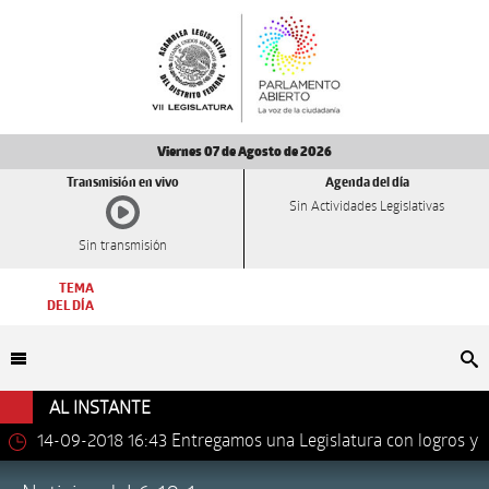
Viernes 07 de Agosto de 2026
Transmisión en vivo
Agenda del día
Sin Actividades Legislativas
Sin transmisión
TEMA
DEL DÍA
Bu
AL INSTANTE
14-09-2018 16:43
Entregamos una Legislatura con logros y
avances importantes: Dip. Leonel Luna Estrada.